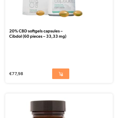
20% CBD softgels capsules –
Cibdol (60 pieces – 33,33 mg)
€
77,98