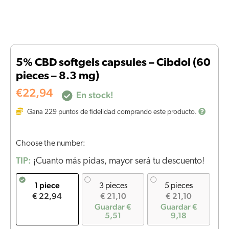
5% CBD softgels capsules – Cibdol (60
pieces – 8.3 mg)
€
22,94
En stock!
Gana
229
puntos de fidelidad comprando este producto.
Choose the number:
TIP:
¡Cuanto más pidas, mayor será tu descuento!
1 piece
3 pieces
5 pieces
€ 22,94
€ 21,10
€ 21,10
Guardar €
Guardar €
5,51
9,18