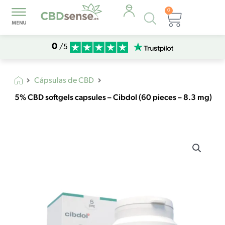
0
Búsqueda
Carrito
de
productos
0
/5
Cápsulas de CBD
5% CBD softgels capsules – Cibdol (60 pieces – 8.3 mg)
5%
CBD
softgels
capsules
–
Cibdol
(60