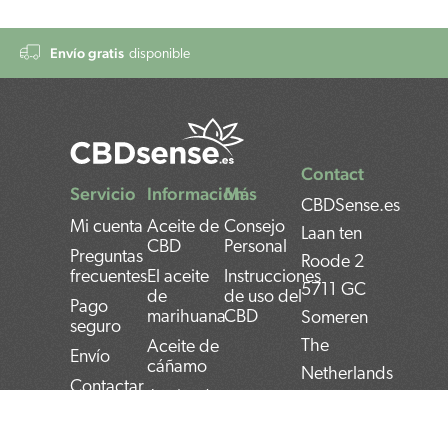
Envío gratis
disponible
Contact
Servicio
Información
Más
CBDSense.es
Mi cuenta
Aceite de
Consejo
Laan ten
CBD
Personal
Preguntas
Roode 2
frecuentes
El aceite
Instrucciones
5711 GC
de
de uso del
Pago
marihuana
CBD
Someren
seguro
The
Aceite de
Envío
cáñamo
Netherlands
Contactar
Aceite de
BAN:
Devolver
semilla de
cáñamo
NL22INGB000743
Privacy