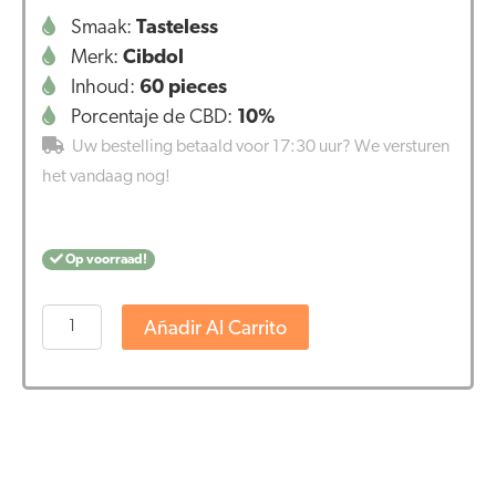
Smaak:
Tasteless
Merk:
Cibdol
Inhoud:
60 pieces
Porcentaje de CBD:
10%
Uw bestelling betaald voor 17:30 uur? We versturen
het vandaag nog!
Op voorraad!
Cibdol
Añadir Al Carrito
-
Cápsulas
de
gel
de