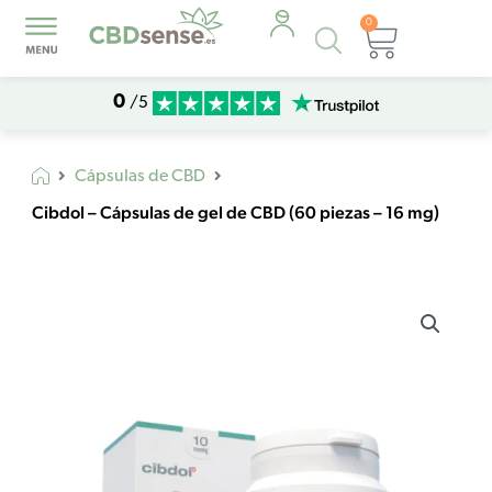
0
Búsqueda
Carrito
de
productos
0
/5
Cápsulas de CBD
Cibdol – Cápsulas de gel de CBD (60 piezas – 16 mg)
Cibdol
-
Cápsulas
de
gel
de
CBD