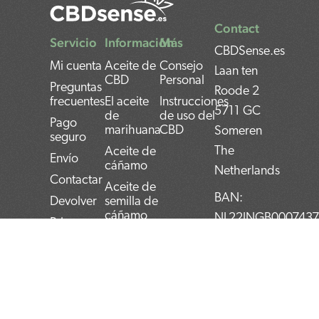
Contact
Servicio
Información
Más
CBDSense.es
Mi cuenta
Aceite de
Consejo
Laan ten
CBD
Personal
Preguntas
Roode 2
frecuentes
El aceite
Instrucciones
5711 GC
de
de uso del
Pago
marihuana
CBD
Someren
seguro
The
Aceite de
Envío
cáñamo
Netherlands
Contactar
Aceite de
BAN:
Devolver
semilla de
cáñamo
NL22INGB000743
Privacy
policy
Aceite de
BTW:
cannabis
NL859052540B01
Términos y
condiciones
KvK:
72266589