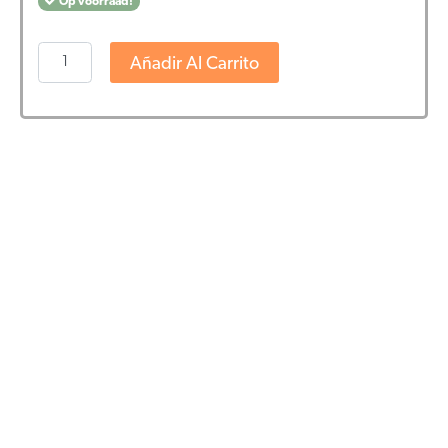
Op voorraad!
Endoca
Añadir Al Carrito
-
Decarb
3%
CBD
olie
(10ml)
-
milde
smaak
-
THT
DATUM
11-
2025