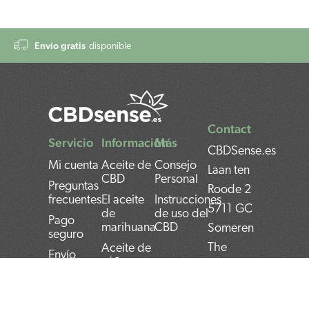
Envío gratis
disponible
Contact
Servicio
Información
Más
CBDSense.es
Mi cuenta
Aceite de
Consejo
Laan ten
CBD
Personal
Preguntas
Roode 2
frecuentes
El aceite
Instrucciones
5711 GC
de
de uso del
Pago
marihuana
CBD
Someren
seguro
The
Aceite de
Envío
cáñamo
Netherlands
Contactar
Aceite de
BAN:
Devolver
semilla de