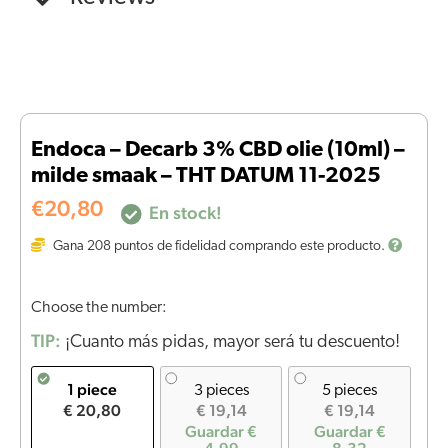
Endoca – Decarb 3% CBD olie (10ml) –
milde smaak – THT DATUM 11-2025
€
20,80
En stock!
Gana
208
puntos de fidelidad comprando este producto.
Choose the number:
TIP:
¡Cuanto más pidas, mayor será tu descuento!
1 piece
3 pieces
5 pieces
€ 20,80
€ 19,14
€ 19,14
Guardar €
Guardar €