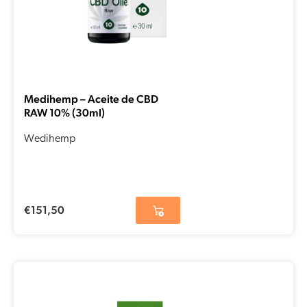
Medihemp – Aceite de CBD
RAW 10% (30ml)
Wedihemp
€
151,50