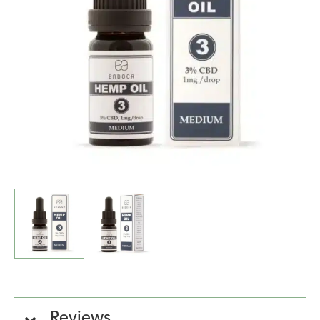
(10ml)
-
milde
smaak
-
THT
DATUM
11-
2025
cantidad
Reviews