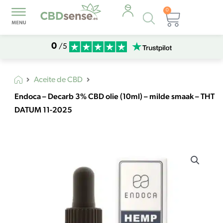
0
Búsqueda
Carrito
de
productos
0
/5
Aceite de CBD
Endoca – Decarb 3% CBD olie (10ml) – milde smaak – THT
DATUM 11-2025
Endoca
-
Decarb
3%
CBD
olie