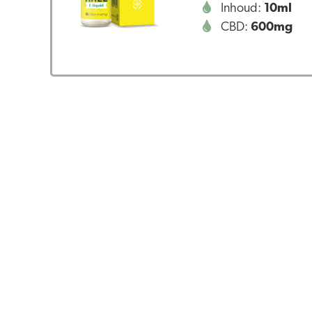
Inhoud:
10ml
CBD:
600mg