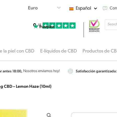
Español
Con
Búsqu
0
de
/5
produ
 la piel con CBD
E-líquidos de CBD
Productos de C
 antes 18:00,
Satisfacción garantizada:
Nosotros enviamos hoy!
mg CBD – Lemon Haze (10ml)
Harmony
-