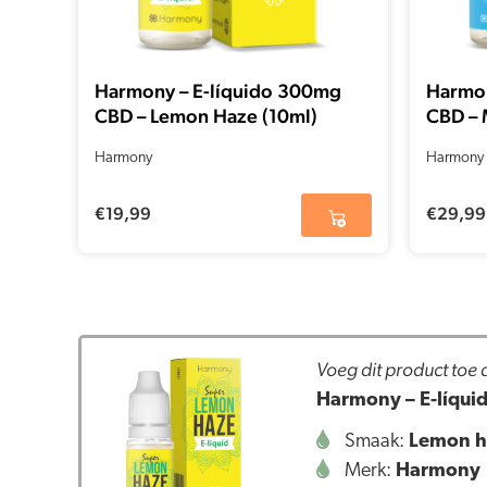
Harmony – E-líquido 300mg
Harmon
CBD – Lemon Haze (10ml)
CBD – 
Harmony
Harmony
€
19,99
€
29,99
Voeg dit product toe
Harmony – E-líqui
Smaak:
Lemon h
Merk:
Harmony