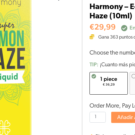
Harmony – E
E-
Haze (10ml)
líquido
600mg
€
29,99
En
CBD
Gana
363
puntos 
-
Lemon
Choose the numb
Haze
TIP:
(10ml)
¡Cuanto más pid
cantidad
1 piece
€ 36,29
Order More, Pay L
Añadir 