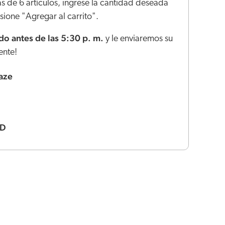
s de 6 artículos, ingrese la cantidad deseada
ione "Agregar al carrito".
o antes de las 5:30 p. m.
y le enviaremos su
ente!
aze
BD