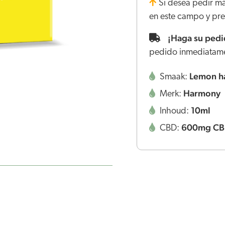
Si desea pedir má
en este campo y pres
¡Haga su pedid
pedido inmediatam
Lemon h
Smaak:
Harmony
Merk:
10ml
Inhoud:
600mg C
CBD: