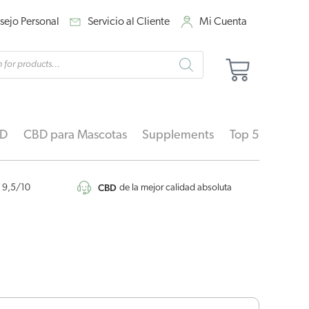
sejo Personal
Servicio al Cliente
Mi Cuenta
eda
Carrito
ctos
BD
CBD para Mascotas
Supplements
Top 5
CBD
9,5/10
de la mejor calidad absoluta