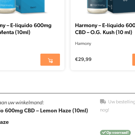
y – E-líquido 600mg
Harmony – E-líquido 60
Menta (10ml)
CBD – O.G. Kush (10 ml)
Harmony
€
29,99
 aan uw winkelmand:
Uw bestellin
nog!
do 600mg CBD – Lemon Haze (10ml)
aze
Op voorraad!