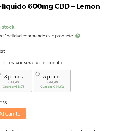
-líquido 600mg CBD – Lemon
 stock!
de fidelidad comprando este producto.
er:
as, mayor será tu descuento!
3 pieces
5 pieces
€ 33,39
€ 33,39
Guardar € 8,71
Guardar € 14,52
ess!
Al Carrito