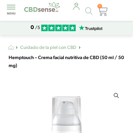
0
Búsqueda
Carrito
de
productos
0
/5
Cuidado de la piel con CBD
Hemptouch – Crema facial nutritiva de CBD (50 ml / 50
mg)
Hemptouch
-
Crema
facial
nutritiva
de