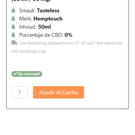
Smaak:
Tasteless
Merk:
Hemptouch
Inhoud:
50ml
Porcentaje de CBD:
0%
Uw bestelling betaald voor 17:30 uur? We versturen
het vandaag nog!
Op voorraad!
Hemptouch
Añadir Al Carrito
-
Crema
facial
nutritiva
de