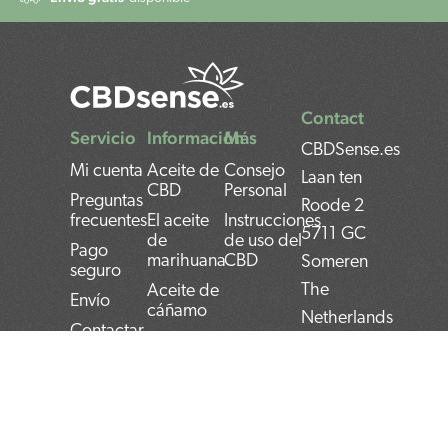
Contact
Servicio
Información
Más
CBDSense.es
Mi cuenta
Aceite de
Consejo
Laan ten
CBD
Personal
Preguntas
Roode 2
frecuentes
El aceite
Instrucciones
5711 GC
de
de uso del
Pago
marihuana
CBD
Someren
seguro
The
Aceite de
Envío
cáñamo
Netherlands
Contactar
Aceite de
BAN:
Devolver
semilla de
cáñamo
NL22INGB000743
Privacy
policy
Aceite de
BTW:
cannabis
NL859052540B01
Términos y