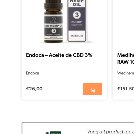
Endoca – Aceite de CBD 3%
Medihe
RAW 1
Endoca
Wedihem
€
26,00
€
151,5
Voeg dit product toe