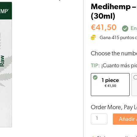
Medihemp – 
Aceite
(30ml)
de
CBD
€
41,50
En
RAW
Gana
415
puntos d
2,5%
(30ml)
Choose the numb
cantidad
TIP:
¡Cuanto más pid
1 piece
€ 41,50
Order More, Pay L
Añadir 