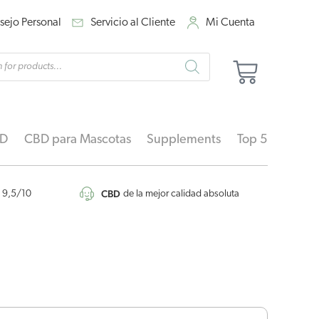
sejo Personal
Servicio al Cliente
Mi Cuenta
eda
Carrito
ctos
BD
CBD para Mascotas
Supplements
Top 5
CBD
9,5/10
de la mejor calidad absoluta