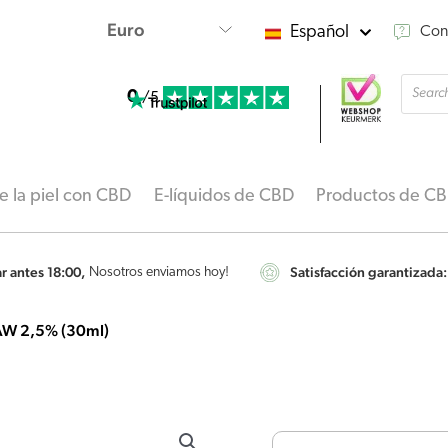
Español
Con
Búsqu
0
de
/5
produ
 la piel con CBD
E-líquidos de CBD
Productos de C
 antes 18:00,
Satisfacción garantizada:
Nosotros enviamos hoy!
AW 2,5% (30ml)
Medihemp
-