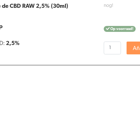
nog!
e de CBD RAW 2,5% (30ml)
p
Op voorraad!
BD:
2,5%
Medihemp
Aña
-
Aceite
de
CBD
RAW
2,5%
(30ml)
cantidad