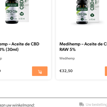
mp – Aceite de CBD
Medihemp – Aceite de 
0% (30ml)
RAW 5%
p
Wedihemp
0
€
32,50
 aan uw winkelmand:
Uw bestellin