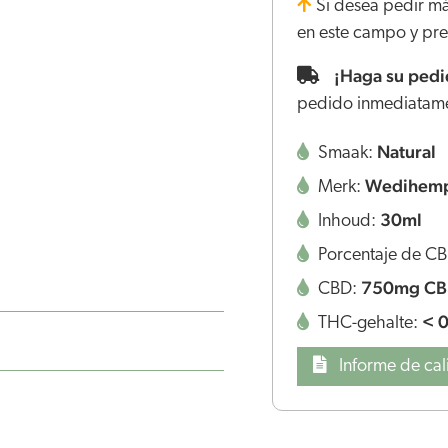
Si desea pedir má
en este campo y pres
¡Haga su pedid
pedido inmediatam
Natural
Smaak:
Wedihem
Merk:
30ml
Inhoud:
Porcentaje de C
750mg C
CBD:
< 
THC-gehalte:
Informe de cal