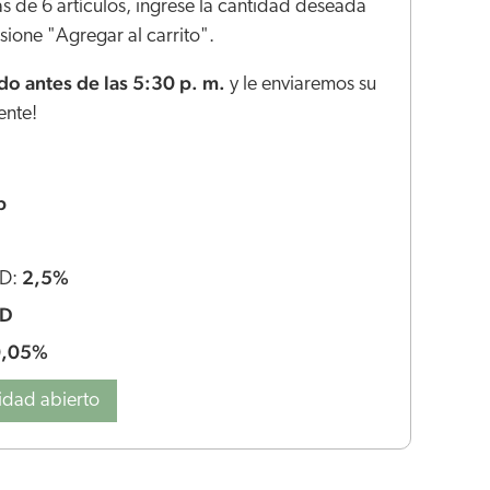
s de 6 artículos, ingrese la cantidad deseada
ione "Agregar al carrito".
o antes de las 5:30 p. m.
y le enviaremos su
ente!
p
2,5%
BD:
BD
0,05%
idad abierto