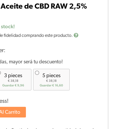
Aceite de CBD RAW 2,5%
 stock!
e fidelidad comprando este producto.
er:
as, mayor será tu descuento!
3 pieces
5 pieces
€ 38,18
€ 38,18
Guardar € 9,96
Guardar € 16,60
ess!
Al Carrito