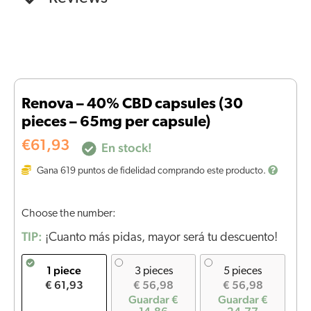
Renova – 40% CBD capsules (30
pieces – 65mg per capsule)
€
61,93
En stock!
Gana
619
puntos de fidelidad comprando este producto.
Choose the number:
TIP:
¡Cuanto más pidas, mayor será tu descuento!
1 piece
3 pieces
5 pieces
€ 61,93
€ 56,98
€ 56,98
Guardar €
Guardar €