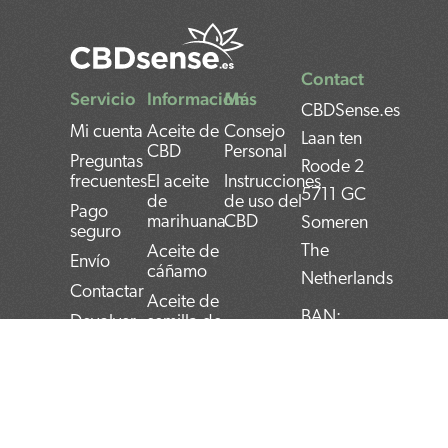
Contact
Servicio
Información
Más
CBDSense.es
Mi cuenta
Aceite de
Consejo
Laan ten
CBD
Personal
Preguntas
Roode 2
frecuentes
El aceite
Instrucciones
5711 GC
de
de uso del
Pago
marihuana
CBD
Someren
seguro
The
Aceite de
Envío
cáñamo
Netherlands
Contactar
Aceite de
BAN:
Devolver
semilla de
cáñamo
NL22INGB000743
Privacy
policy
Aceite de
BTW:
cannabis
NL859052540B01
Términos y
condiciones
KvK: