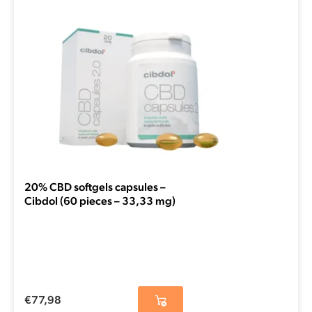
20% CBD softgels capsules –
Cibdol (60 pieces – 33,33 mg)
€
77,98