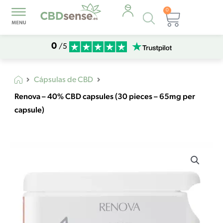
0
Búsqueda
Carrito
de
productos
0
/5
Cápsulas de CBD
Renova – 40% CBD capsules (30 pieces – 65mg per
capsule)
Renova
-
40%
CBD
capsules
(30