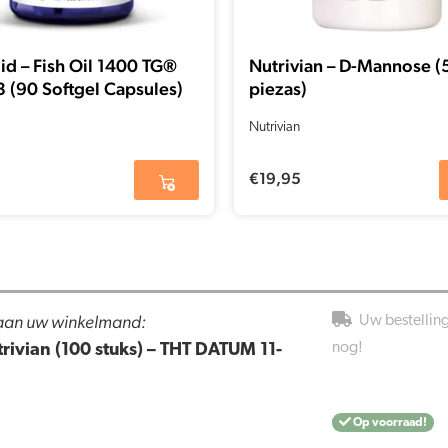
uid – Fish Oil 1400 TG®
Nutrivian – D-Mannose (
3 (90 Softgel Capsules)
piezas)
Nutrivian
€
19,95
 aan uw winkelmand:
Uw bestellin
nog!
rivian (100 stuks) – THT DATUM 11-
Op voorraad!