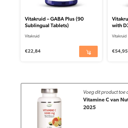
Vitakruid – GABA Plus (90
Vitakr
Sublingual Tablets)
with D
Vitakruid
Vitakruid
€
22,84
€
54,95
Voeg dit product toe
Vitamine C van Nut
2025