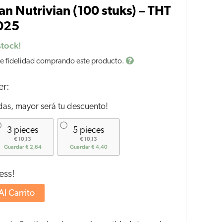
an Nutrivian (100 stuks) – THT
025
stock!
e fidelidad comprando este producto.
er:
as, mayor será tu descuento!
3 pieces
5 pieces
€ 10,13
€ 10,13
Guardar € 2,64
Guardar € 4,40
ess!
Al Carrito