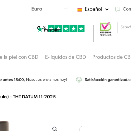
Español
Con
Búsqu
0
de
/5
produ
 la piel con CBD
E-líquidos de CBD
Productos de C
 antes 18:00,
Satisfacción garantizada:
Nosotros enviamos hoy!
stuks) – THT DATUM 11-2025
Vitamine
C