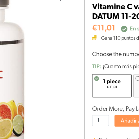
Vitamine C v
van
DATUM 11-2
Nutrivian
(100
€
11,01
En 
stuks)
Gana
110
puntos d
-
THT
Choose the numb
DATUM
TIP:
11-
¡Cuanto más pid
2025
1 piece
cantidad
€ 11,01
Order More, Pay L
Añadir 