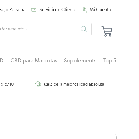
sejo Personal
Servicio al Cliente
Mi Cuenta
eda
Carrito
ctos
BD
CBD para Mascotas
Supplements
Top 5
CBD
9,5/10
de la mejor calidad absoluta